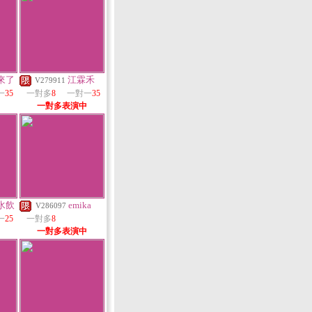
來了
江霖禾
V279911
一
35
一對多
8
一對一
35
一對多表演中
水飲
emika
V286097
一
25
一對多
8
一對多表演中