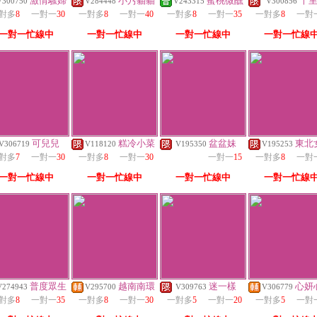
激情騷婦
小艿貓貓
蜜桃微醺
十
V300750
V284448
V243315
V300856
對多
8
一對一
30
一對多
8
一對一
40
一對多
8
一對一
35
一對多
8
一對
一對一忙線中
一對一忙線中
一對一忙線中
一對一忙線
可兒兒
糕冷小菜
盆盆妹
東北
V306719
V118120
V195350
V195253
對多
7
一對一
30
一對多
8
一對一
30
一對一
15
一對多
8
一對
一對一忙線中
一對一忙線中
一對一忙線中
一對一忙線
普度眾生
越南南環
迷一樣
心妍
V274943
V295700
V309763
V306779
對多
8
一對一
35
一對多
8
一對一
30
一對多
5
一對一
20
一對多
5
一對