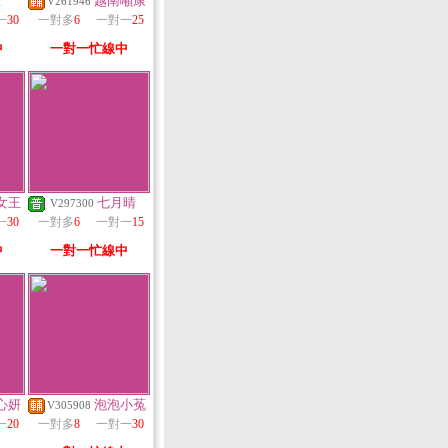
里
越南噸康
V261946
一
30
一對多
6
一對一
25
中
一對一忙線中
女王
七月晴
V297300
一
30
一對多
6
一對一
15
中
一對一忙線中
心妍
泡泡小菟
V305908
一
20
一對多
8
一對一
30