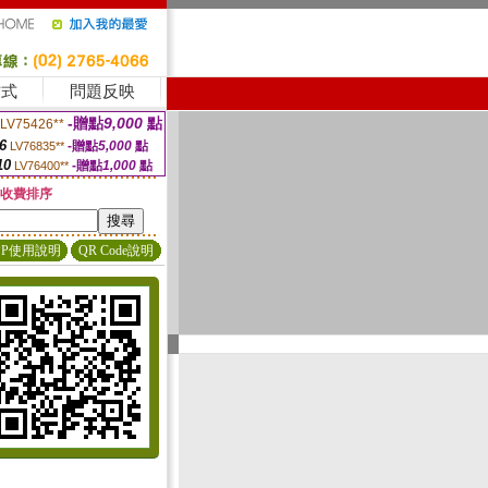
方式
問題反映
-贈點
9,000
點
LV75426**
6
-贈點
5,000
點
LV76835**
10
-贈點
1,000
點
LV76400**
收費排序
PP使用說明
QR Code說明